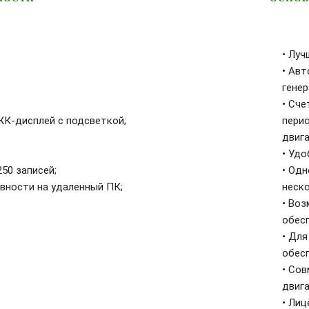
• Луч
• Ав
генер
• Сч
К-дисплей с подсветкой;
пери
двиг
• Удо
50 записей;
• Од
вности на удаленный ПК;
неск
• Во
обес
• Для
обесп
• Со
двига
• Лиц