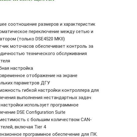
шее соотношение размеров и характеристик
томатическое переключение между сетью и
атором (только DSE4520 MKII)
етчик моточасов обеспечивает контроль за
одичностью технического обслуживания
ателя
бная настройка
новременное отображение на экране
ольких параметров ДГУ
зможность гибкой настройки контроллера для
печения выполнения нестандартных задач
 настройки использует программное
ечение DSE Configuration Suite
вместимость с большим количеством CAN-
телей, включая Tier 4
ензионное программное обеспечение для ПК.